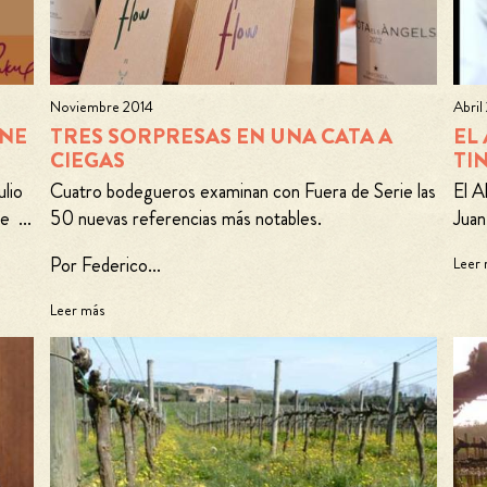
Noviembre 2014
Abril
INE
TRES SORPRESAS EN UNA CATA A
EL
CIEGAS
TI
ulio
Cuatro bodegueros examinan con Fuera de Serie las
El A
e ...
50 nuevas referencias más notables.
Juan
Por Federico...
Leer
Leer más