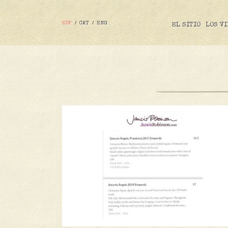
Pasar
NAVEGACIÓN
al
contenido
PRINCIPAL
ESP
CAT
ENG
EL SITIO
LOS V
principal