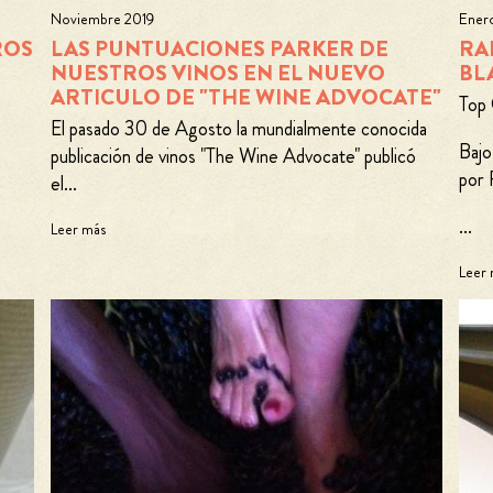
Noviembre 2019
Ener
ROS
LAS PUNTUACIONES PARKER DE
RA
NUESTROS VINOS EN EL NUEVO
BL
ARTICULO DE "THE WINE ADVOCATE"
Top
El pasado 30 de Agosto la mundialmente conocida
Bajo
publicación de vinos "The Wine Advocate" publicó
por 
el...
...
Leer más
Leer