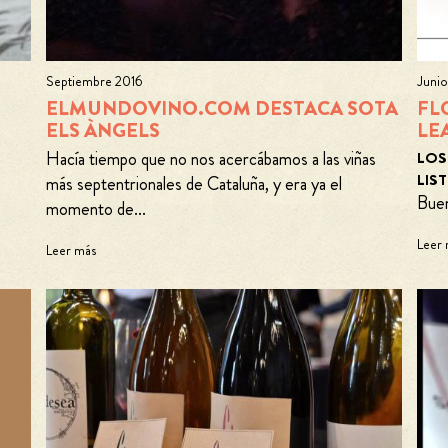
Septiembre 2016
Juni
ELMUNDOVINO.COM DESTACA SOTA
FL
ELS ÀNGELS
LE
Hacía tiempo que no nos acercábamos a las viñas
LOS
LIS
más septentrionales de Cataluña, y era ya el
Buen
momento de...
Leer
Leer más