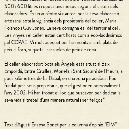
500 i 600 litres i reposa uns mesos segons el criteri dels
elaboradors. És un autèntic vi d'autor, per la seva elaboració
artesanal sota la vigilància dels propietaris del celler, Maria
Polanco i Guy Jones. La seva consigna és "del terroir al cel".
Les vinyes i el celler estan certificats com a eco-biodinàmics
pel CCPAE. Vi molt adequat per harmonitzar amb plats de
peix al forn, suquets i sarsueles de peix de roca.
El celler elaborador: Sota els Àngels està situat al Baix
Empordà, Entre Cruïlles, Monells i Sant Sadurní de l'Heura, a
pocs kilòmetres de La Bisbal, en una zona paradisíaca. Fou
fundat pels seus propietaris, que el gestionen personalment,
l'any 2002. Hi han trobat el lloc que buscaven per dedicar la
seva vida al treball d'una manera natural i ser feliços."
Text d'Agustí Ensesa Bonet per la columna d'opinió "El Vi"