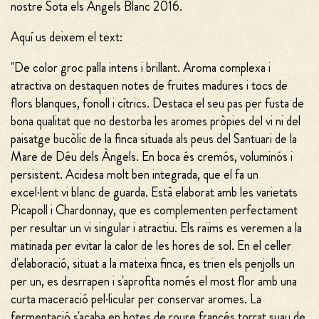
nostre Sota els Àngels Blanc 2016.
Aquí us deixem el text:
"De color groc palla intens i brillant. Aroma complexa i
atractiva on destaquen notes de fruites madures i tocs de
flors blanques, fonoll i cítrics. Destaca el seu pas per fusta de
bona qualitat que no destorba les aromes pròpies del vi ni del
paisatge bucòlic de la finca situada als peus del Santuari de la
Mare de Déu dels Àngels. En boca és cremós, voluminós i
persistent. Acidesa molt ben integrada, que el fa un
excel·lent vi blanc de guarda. Està elaborat amb les varietats
Picapoll i Chardonnay, que es complementen perfectament
per resultar un vi singular i atractiu. Els raïms es veremen a la
matinada per evitar la calor de les hores de sol. En el celler
d'elaboració, situat a la mateixa finca, es trien els penjolls un
per un, es desrrapen i s'aprofita només el most flor amb una
curta maceració pel·licular per conservar aromes. La
fermentació s'acaba en botes de roure francés torrat suau de