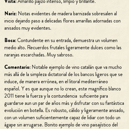
Vista:
Amarillo pajizo intenso, limpio y brillante.
Nariz:
Notas evidentes de madera barnizada sobresalen al
inicio dejando paso a delicadas flores amarillas adornadas con
anisados muy evidentes.
Boca:
Contundente en su entrada, demuestra un volumen
medio alto. Recuerdos frutales ligeramente dulces como las
naranjas escarchadas. Muy sabroso.
Comentario:
Notable ejemplo de vino catalán que va mucho
más allá de la simpleza dictatorial de los bancos ligeros que se
induce, de manera errónea, en el litoral mediterráneo
español. Y es que aunque no lo crean, este magnífico blanco
2011 tiene la fuerza y la contundencia suficiente para
guardarse aun un par de años más y disfrutar con su fantástica
evolución en botella. Es robusto, cálido y ligeramente anisado,
con un volumen suficientemente capaz de lidiar con todo un
ágape sin arrugarse. Bonito ejemplo de vino paisajístico del